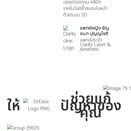
เลเซอร์ลดกรน คลินิก
เทคโนโลยีล้ำสแกนใบหน้า
ด้วยระบบ 3D
แพทย์หญิง ธัญ
ชนก ปุญญโชติ
แพทย์ประจำ
Clarity Laser &
Aesthetic
ช่วยแก้
ให้
ปัญหาของ
คุณ