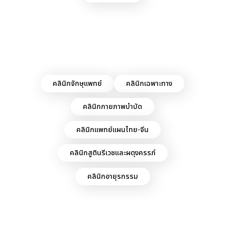
คลินิกจักษุแพทย์
คลินิกเฉพาะทาง
คลินิกกายภาพบำบัด
คลินิกแพทย์แผนไทย-จีน
คลินิกสูตินรีเวชและผดุงครรภ์
คลินิกอายุรกรรม