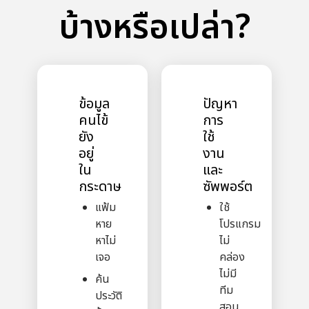
บ้างหรือเปล่า?
ข้อมูล
ปัญหา
คนไข้
การ
ยัง
ใช้
อยู่
งาน
ใน
และ
กระดาษ
ซัพพอร์ต
แฟ้ม
ใช้
หาย
โปรแกรม
หาไม่
ไม่
เจอ
คล่อง
ไม่มี
ค้น
ทีม
ประวัติ
สอน