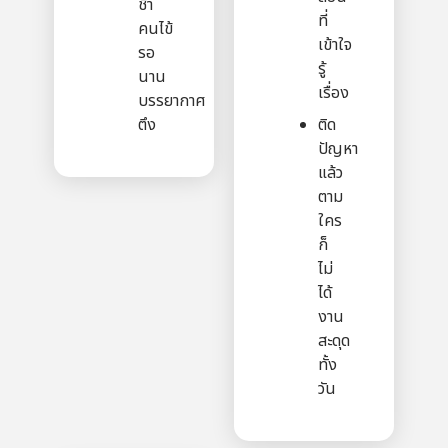
ช้า
ที่
คนไข้
เข้าใจ
รอ
รู้
นาน
เรื่อง
บรรยากาศ
ตึง
ติด
ปัญหา
แล้ว
ตาม
ใคร
ก็
ไม่
ได้
งาน
สะดุด
ทั้ง
วัน