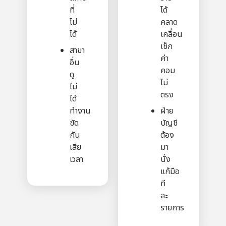
ที่
ได้
ไม่
คลาด
ได้
เคลื่อน
เช็ก
สาขา
ค่า
อื่น
คอม
ดู
ไม่
ไม่
ตรง
ได้
ทำงาน
ฝ่าย
ขัด
บัญชี
กัน
ต้อง
เสีย
มา
เวลา
นั่ง
แก้มือ
ที
ละ
รายการ