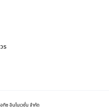
ควร
เอทิซ อินโนเวชั่น จำกัด