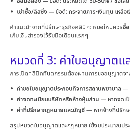
ซื้อมือสอง
— ข้อดี: ประหยัดได้ 30-50% / ข้อเสีย
เช่าซื้อ/ลิสซิ่ง
— ข้อดี: กระจายภาระเงินทุน เหลือ
คำแนะนำจากที่ปรึกษาธุรกิจคลินิก: หมอใหม่ควร
ซื
เก็บเงินสำรองไว้รับมือเดือนแรกๆ
หมวดที่ 3: ค่าใบอนุญา
การเปิดคลินิกทันตกรรมต้องผ่านการขออนุญาตจา
ค่าขอใบอนุญาตประกอบกิจการสถานพยาบาล
— ค
ค่าจดทะเบียนบริษัทหรือห้างหุ้นส่วน
— หากจดเป็นบ
ค่าที่ปรึกษากฎหมายและบัญชี
— หากจ้างที่ปรึกษ
สรุปหมวดใบอนุญาตและกฎหมาย ใช้งบประมาณป