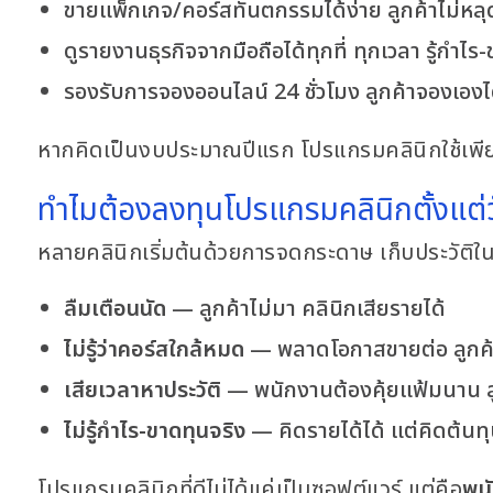
ขายแพ็กเกจ/คอร์สทันตกรรมได้ง่าย ลูกค้าไม่หลุ
ดูรายงานธุรกิจจากมือถือได้ทุกที่ ทุกเวลา รู้กำไร
รองรับการจองออนไลน์ 24 ชั่วโมง ลูกค้าจองเอง
หากคิดเป็นงบประมาณปีแรก โปรแกรมคลินิกใช้เพ
ทำไมต้องลงทุนโปรแกรมคลินิกตั้งแต่
หลายคลินิกเริ่มต้นด้วยการจดกระดาษ เก็บประวัติใ
ลืมเตือนนัด
— ลูกค้าไม่มา คลินิกเสียรายได้
ไม่รู้ว่าคอร์สใกล้หมด
— พลาดโอกาสขายต่อ ลูกค้าไ
เสียเวลาหาประวัติ
— พนักงานต้องคุ้ยแฟ้มนาน ล
ไม่รู้กำไร-ขาดทุนจริง
— คิดรายได้ได้ แต่คิดต้นทุ
โปรแกรมคลินิกที่ดีไม่ได้แค่เป็นซอฟต์แวร์ แต่คือ
พนั