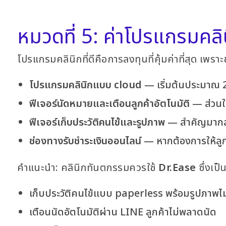
หมวดที่ 5: ค่าโปรแกรมคล
โปรแกรมคลินิกที่ดีคือการลงทุนที่คุ้มค่าที่สุด เพราะ
โปรแกรมคลินิกแบบ cloud
— เริ่มต้นประมาณ 2,5
ฟีเจอร์นัดหมายและเตือนลูกค้าอัตโนมัติ
— ส่วนใ
ฟีเจอร์เก็บประวัติคนไข้และรูปภาพ
— สำคัญมากสำ
ช่องทางรับชำระเงินออนไลน์
— หากต้องการให้ลูก
คำแนะนำ: คลินิกทันตกรรมควรใช้
Dr.Ease
ซึ่งเป
เก็บประวัติคนไข้แบบ paperless พร้อมรูปภาพไม
เตือนนัดอัตโนมัติผ่าน LINE ลูกค้าไม่พลาดนัด