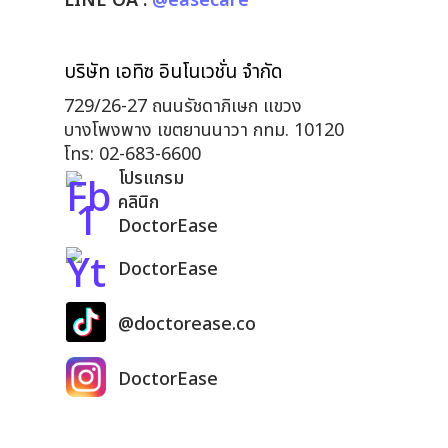
LINE OA :
@easecare
บริษัท เอทิซ อินโนเวชั่น จำกัด
729/26-27 ถนนรัชดาภิเษก แขวง
บางโพงพาง เขตยานนาวา กทม. 10120
โทร: 02-683-6600
โปรแกรม
คลินิก
DoctorEase
DoctorEase
@doctorease.co
DoctorEase