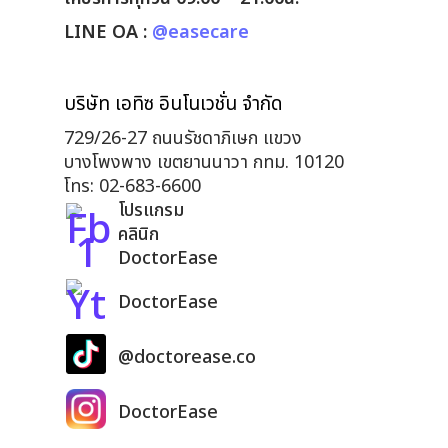
LINE OA :
@easecare
บริษัท เอทิซ อินโนเวชั่น จำกัด
729/26-27 ถนนรัชดาภิเษก แขวง
บางโพงพาง เขตยานนาวา กทม. 10120
โทร: 02-683-6600
โปรแกรม
คลินิก
DoctorEase
DoctorEase
@doctorease.co
DoctorEase