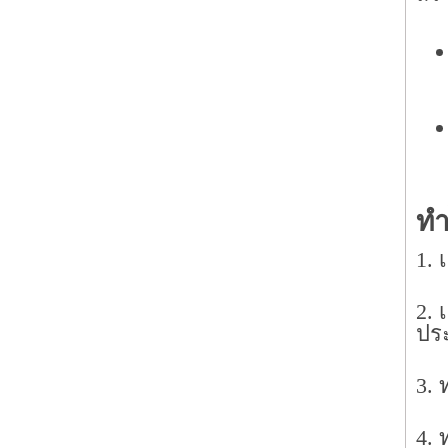
ทำ
1. 
2. 
ปร
3. 
4. 