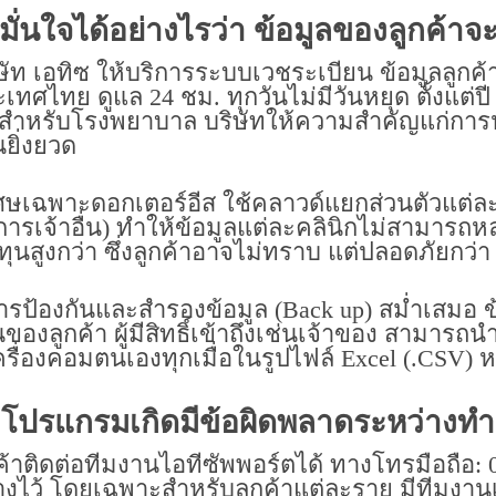
มั่นใจได้อย่างไรว่า ข้อมูลของลูกค้า
ษัท เอทิซ ให้บริการระบบเวชระเบียน ข้อมูลลูก
เทศไทย ดูแล 24 ชม. ทุกวันไม่มีวันหยุด ตั้งแต
นสำหรับโรงพยาบาล บริษัทให้ความสำคัญแก่การป
ยิ่งยวด
ศษเฉพาะดอกเตอร์อีส ใช้คลาวด์แยกส่วนตัวแต่ละค
การเจ้าอื่น) ทำให้ข้อมูลแต่ละคลินิกไม่สามารถหลุดร
ทุนสูงกว่า ซึ่งลูกค้าอาจไม่ทราบ แต่ปลอดภัยกว่า
ารป้องกันและสำรองข้อมูล (Back up) สม่ำเสมอ ข
นของลูกค้า ผู้มีสิทธิ์เข้าถึงเช่นเจ้าของ สามารถ
เครื่องคอมตนเองทุกเมื่อในรูปไฟล์ Excel (.CSV) ห
าโปรแกรมเกิดมีข้อผิดพลาดระหว่างทำ
ค้าติดต่อทีมงานไอทีซัพพอร์ตได้ ทางโทรมือถือ: 0
างไว้ โดยเฉพาะสำหรับลูกค้าแต่ละราย มีทีมงานเ