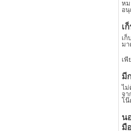
หมา
อน
เก
เก
มา
เพี
มี
ไม่
จาก
โน๊
นอ
มื