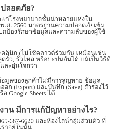
11. วิธีให้ df/ค่าคอม ย้อนหลัง
จะปลอดภัย?
12. เพิ่มบิลย้อนหลัง
ค้าแก่โรงพยาบาลชั้นนำหลายแห่งใน
่ปี พ.ศ. 2560 มาตรฐานความปลอดภัยเข้ม
13. วิธีการใช้ point ชำระแทนเงินสด
กป้องรักษาข้อมูลและความลับของผู้ใช้
14. วิธีใช้งานฟังก์ชั่นสต๊อก
15. วิธีพิมพ์ใบเสร็จย้อนหลัง
ลินิก (ไม่ใช้คลาวด์ร่วมกัน เหมือนเช่น
16. วิธีตั้งคอร์สตัดรายการ botox
ั่ว, รั่วไหล หรือปะปนกันได้ แม้เป็นวิธีที่
ทีละ unit
 และอุ่นใจกว่า
17. วิธีการชำระเงินกรณีลูกค้าจ่าย
เป็นมัดจำ
้อมูลของลูกค้าไม่มีการสูญหาย ข้อมูล
นำออก (Export) และบันทึก (Save) สำรองไว้
18. วิธีต่ออายุคอร์ส
รือ Google Sheets ได้
19. B&A แก้ไขวันที่ย้อนหลัง
20. วิธีการส่งต่อระหว่างห้องตรวจ
งาน มีการแก้ปัญหาอย่างไร?
21. วิธีเพิ่มเอกสารเข้าในแฟ้มคนไข้
65-687-6620 และห้องไลน์กลุ่มส่วนตัว ที่
ราอยู่ในนั้น
ดูคลิปวีดีโออื่นๆ