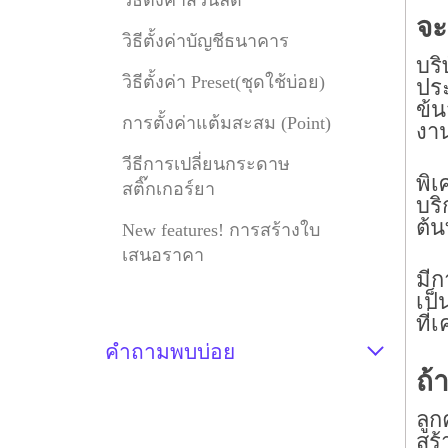
วิธีตั้งค่าส่วนลด
จะ
วิธีตั้งค่าบัญชีธนาคาร
บริ
วิธีตั้งค่า Preset(ชุดใช้บ่อย)
ประ
ข้
การตั้งค่าแต้มสะสม (Point)
งาน
วีธีการเปลี่ยนกระดาษ
พิเ
สติ๊กเกอร์ยา
บริ
ต้น
New features! การสร้างใบ
เสนอราคา
มีก
เป็
ที่
คำถามพบบ่อย
ถ้
ลูก
สร้