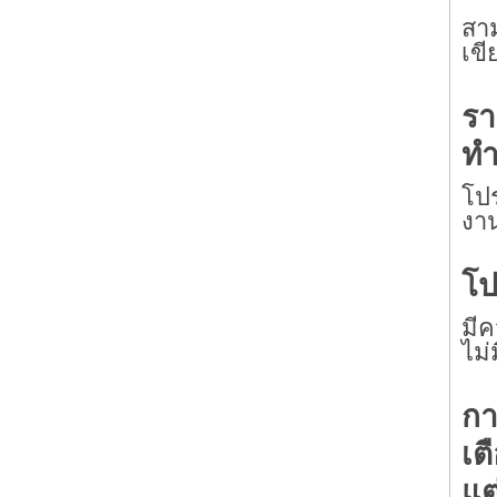
สาม
เข
รา
ทำ
โปร
งา
โป
มีค
ไม่
กา
เต
แต