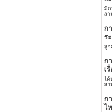
มีก
สาม
กา
ระ
ลูก
กา
เรื
ได้
สา
กา
ไ