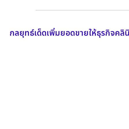
กลยุทธ์เด็ดเพิ่มยอดขายให้ธุรกิจคลิน