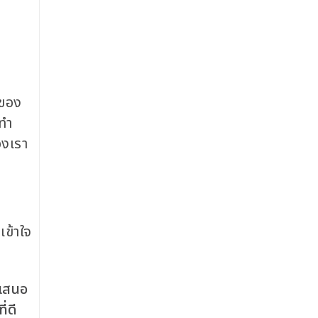
จของ
าทำ
องเรา
เข้าใจ
ถเสนอ
ี่ดี