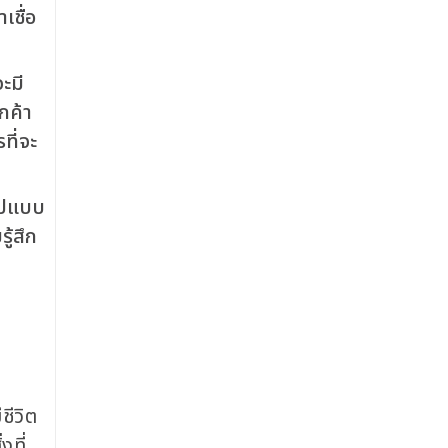
เชื่อ
ะมี
กค้า
ที่จะ
ูปแบบ
ู้สึก
ชีวิต
งที่