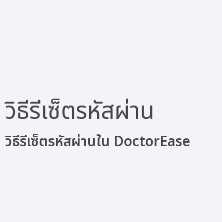
วิธีรีเซ็ตรหัสผ่าน
วิธีรีเซ็ตรหัสผ่านใน DoctorEase