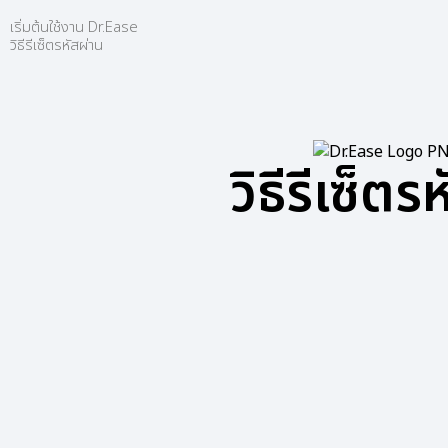
เริ่มต้นใช้งาน Dr.Ease
วิธีรีเซ็ตรหัสผ่าน
วิธีรีเซ็ตร