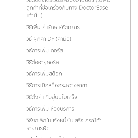
วิธีติดตั้งไดร์เวอร์เครื่องอ่านบัตร (เฉพาะ
ลูกค้าที่ซื้อเครื่องกับทาง DoctorEase
เท่านั้น)
วิธีเพิ่ม ค่ารักษา/หัตถการ
วิธี ผูกค่า DF (ค่ามือ)
วิธีการเพิ่ม คอร์ส
วิธีต่ออายุคอร์ส
วิธีการเพิ่มสต๊อก
วิธีการเบิกสต็อกระหว่างสาขา
วิธีตั้งค่า ที่อยู่บนใบเสร็จ
วิธีการเพิ่ม ห้องบริการ
วิธียกเลิกใบแจ้งหนี้/ใบเสร็จ กรณีทำ
รายการผิด