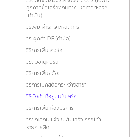
วิธีติดตั้งไดร์เวอร์เครื่องอ่านบัตร (เฉพาะ
ลูกค้าที่ซื้อเครื่องกับทาง DoctorEase
เท่านั้น)
วิธีเพิ่ม ค่ารักษา/หัตถการ
วิธี ผูกค่า DF (ค่ามือ)
วิธีการเพิ่ม คอร์ส
วิธีต่ออายุคอร์ส
วิธีการเพิ่มสต๊อก
วิธีการเบิกสต็อกระหว่างสาขา
วิธีตั้งค่า ที่อยู่บนใบเสร็จ
วิธีการเพิ่ม ห้องบริการ
วิธียกเลิกใบแจ้งหนี้/ใบเสร็จ กรณีทำ
รายการผิด