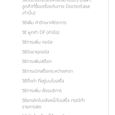
วิธีติดตั้งไดร์เวอร์เครื่องอ่านบัตร (เฉพาะ
ลูกค้าที่ซื้อเครื่องกับทาง DoctorEase
เท่านั้น)
วิธีเพิ่ม ค่ารักษา/หัตถการ
วิธี ผูกค่า DF (ค่ามือ)
วิธีการเพิ่ม คอร์ส
วิธีต่ออายุคอร์ส
วิธีการเพิ่มสต๊อก
วิธีการเบิกสต็อกระหว่างสาขา
วิธีตั้งค่า ที่อยู่บนใบเสร็จ
วิธีการเพิ่ม ห้องบริการ
วิธียกเลิกใบแจ้งหนี้/ใบเสร็จ กรณีทำ
รายการผิด