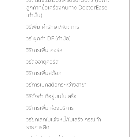
วิธีติดตั้งไดร์เวอร์เครื่องอ่านบัตร (เฉพาะ
ลูกค้าที่ซื้อเครื่องกับทาง DoctorEase
เท่านั้น)
วิธีเพิ่ม ค่ารักษา/หัตถการ
วิธี ผูกค่า DF (ค่ามือ)
วิธีการเพิ่ม คอร์ส
วิธีต่ออายุคอร์ส
วิธีการเพิ่มสต๊อก
วิธีการเบิกสต็อกระหว่างสาขา
วิธีตั้งค่า ที่อยู่บนใบเสร็จ
วิธีการเพิ่ม ห้องบริการ
วิธียกเลิกใบแจ้งหนี้/ใบเสร็จ กรณีทำ
รายการผิด