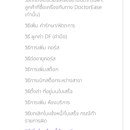
วิธีติดตั้งไดร์เวอร์เครื่องอ่านบัตร (เฉพาะ
ลูกค้าที่ซื้อเครื่องกับทาง DoctorEase
เท่านั้น)
วิธีเพิ่ม ค่ารักษา/หัตถการ
วิธี ผูกค่า DF (ค่ามือ)
วิธีการเพิ่ม คอร์ส
วิธีต่ออายุคอร์ส
วิธีการเพิ่มสต๊อก
วิธีการเบิกสต็อกระหว่างสาขา
วิธีตั้งค่า ที่อยู่บนใบเสร็จ
วิธีการเพิ่ม ห้องบริการ
วิธียกเลิกใบแจ้งหนี้/ใบเสร็จ กรณีทำ
รายการผิด