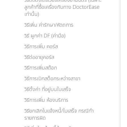
วิธีติดตั้งไดร์เวอร์เครื่องอ่านบัตร (เฉพาะ
ลูกค้าที่ซื้อเครื่องกับทาง DoctorEase
เท่านั้น)
วิธีเพิ่ม ค่ารักษา/หัตถการ
วิธี ผูกค่า DF (ค่ามือ)
วิธีการเพิ่ม คอร์ส
วิธีต่ออายุคอร์ส
วิธีการเพิ่มสต๊อก
วิธีการเบิกสต็อกระหว่างสาขา
วิธีตั้งค่า ที่อยู่บนใบเสร็จ
วิธีการเพิ่ม ห้องบริการ
วิธียกเลิกใบแจ้งหนี้/ใบเสร็จ กรณีทำ
รายการผิด